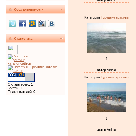
автор Article
Социальные сети
Категория
Турецкие красоты
Статистика
1
автор Article
Категория
Турецкие красоты
Онлайн всего:
1
Гостей:
1
Пользователей:
0
1
автор Article