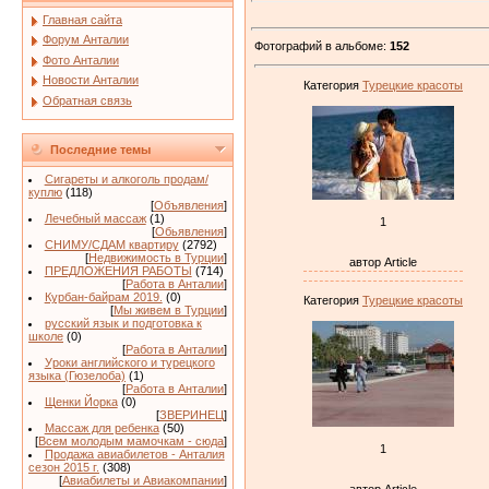
Главная сайта
Форум Анталии
Фотографий в альбоме
:
152
Фото Анталии
Новости Анталии
Категория
Турецкие красоты
Обратная связь
Последние темы
Сигареты и алкоголь продам/
куплю
(118)
[
Объявления
]
Лечебный массаж
(1)
1
[
Обьявления
]
СНИМУ/СДАМ квартиру
(2792)
[
Недвижимость в Турции
]
автор Article
ПРЕДЛОЖЕНИЯ РАБОТЫ
(714)
[
Работа в Анталии
]
Курбан-байрам 2019.
(0)
Категория
Турецкие красоты
[
Мы живем в Турции
]
русский язык и подготовка к
школе
(0)
[
Работа в Анталии
]
Уроки английского и турецкого
языка (Гюзелоба)
(1)
[
Работа в Анталии
]
Щенки Йорка
(0)
[
ЗВЕРИНЕЦ
]
Массаж для ребенка
(50)
[
Всем молодым мамочкам - сюда
]
1
Продажа авиабилетов - Анталия
сезон 2015 г.
(308)
[
Авиабилеты и Авиакомпании
]