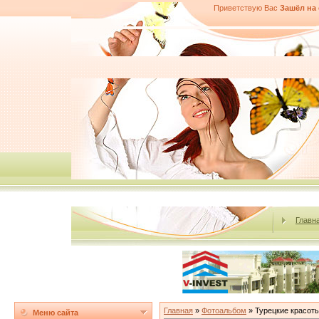
Приветствую Вас
Зашёл на
Главн
Главная
»
Фотоальбом
» Турецкие красот
Меню сайта